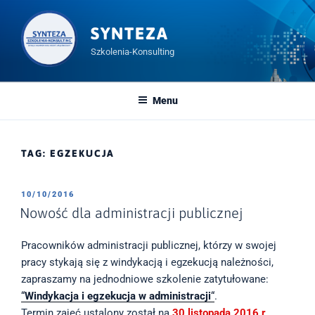
Przeskocz
do
SYNTEZA
treści
Szkolenia-Konsulting
Menu
TAG:
EGZEKUCJA
OPUBLIKOWANE
10/10/2016
W
Nowość dla administracji publicznej
Pracowników administracji publicznej, którzy w swojej
pracy stykają się z windykacją i egzekucją należności,
zapraszamy na jednodniowe szkolenie zatytułowane:
“
Windykacja i egzekucja w administracji
“
.
Termin zajęć ustalony został na
30 listopada 2016 r
.