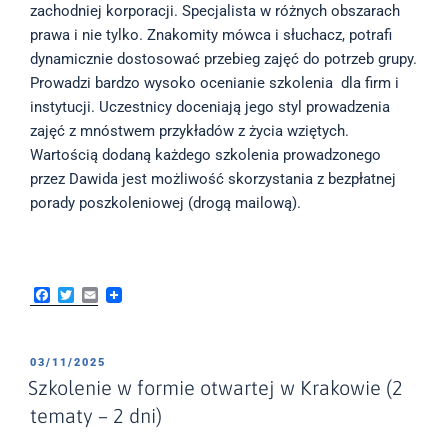
zachodniej korporacji. Specjalista w różnych obszarach
prawa i nie tylko. Znakomity mówca i słuchacz, potrafi
dynamicznie dostosować przebieg zajęć do potrzeb grupy.
Prowadzi bardzo wysoko ocenianie szkolenia dla firm i
instytucji. Uczestnicy doceniają jego styl prowadzenia
zajęć z mnóstwem przykładów z życia wziętych.
Wartością dodaną każdego szkolenia prowadzonego
przez Dawida jest możliwość skorzystania z bezpłatnej
porady poszkoleniowej (drogą mailową).
F
T
E
a
w
m
c
i
a
e
t
i
b
t
l
OPUBLIKOWANE
03/11/2025
o
e
W
Szkolenie w formie otwartej w Krakowie (2
o
r
k
tematy – 2 dni)