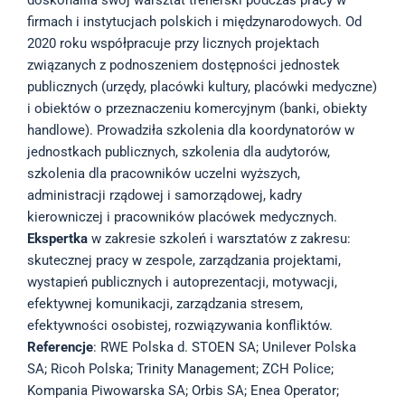
doskonaliła swój warsztat trenerski podczas pracy w
firmach i instytucjach polskich i międzynarodowych. Od
2020 roku współpracuje przy licznych projektach
związanych z podnoszeniem dostępności jednostek
publicznych (urzędy, placówki kultury, placówki medyczne)
i obiektów o przeznaczeniu komercyjnym (banki, obiekty
handlowe). Prowadziła szkolenia dla koordynatorów w
jednostkach publicznych, szkolenia dla audytorów,
szkolenia dla pracowników uczelni wyższych,
administracji rządowej i samorządowej, kadry
kierowniczej i pracowników placówek medycznych.
Ekspertka
w zakresie szkoleń i warsztatów z zakresu:
skutecznej pracy w zespole, zarządzania projektami,
wystapień publicznych i autoprezentacji, motywacji,
efektywnej komunikacji, zarządzania stresem,
efektywności osobistej, rozwiązywania konfliktów.
Referencje
: RWE Polska d. STOEN SA; Unilever Polska
SA; Ricoh Polska; Trinity Management; ZCH Police;
Kompania Piwowarska SA; Orbis SA; Enea Operator;