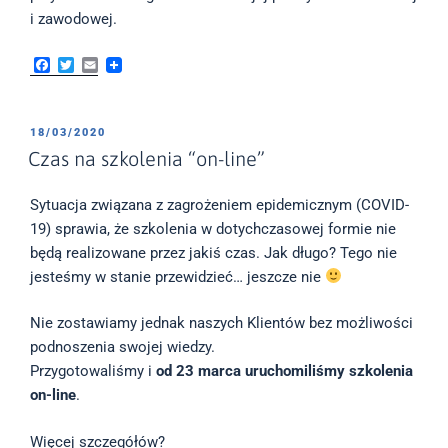
i zawodowej.
F
T
E
a
w
m
c
i
a
e
t
i
b
t
l
OPUBLIKOWANE
18/03/2020
o
e
W
Czas na szkolenia “on-line”
o
r
k
Sytuacja związana z zagrożeniem epidemicznym (COVID-
19) sprawia, że szkolenia w dotychczasowej formie nie
będą realizowane przez jakiś czas. Jak długo? Tego nie
jesteśmy w stanie przewidzieć… jeszcze nie
Nie zostawiamy jednak naszych Klientów bez możliwości
podnoszenia swojej wiedzy.
Przygotowaliśmy i
od 23 marca uruchomiliśmy szkolenia
on-line
.
Więcej szczegółów?