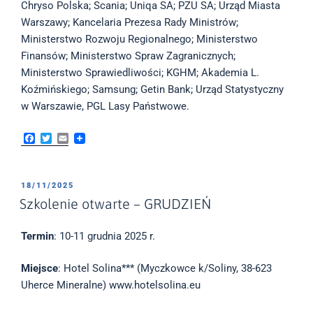
Chryso Polska; Scania; Uniqa SA; PZU SA; Urząd Miasta
Warszawy; Kancelaria Prezesa Rady Ministrów;
Ministerstwo Rozwoju Regionalnego; Ministerstwo
Finansów; Ministerstwo Spraw Zagranicznych;
Ministerstwo Sprawiedliwości; KGHM; Akademia L.
Koźmińskiego; Samsung; Getin Bank; Urząd Statystyczny
w Warszawie, PGL Lasy Państwowe.
F
T
E
a
w
m
c
i
a
e
t
i
b
t
l
OPUBLIKOWANE
18/11/2025
o
e
W
Szkolenie otwarte – GRUDZIEŃ
o
r
k
Termin
: 10-11 grudnia 2025 r.
Miejsce
: Hotel Solina*** (Myczkowce k/Soliny, 38-623
Uherce Mineralne) www.hotelsolina.eu