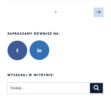
b
t
l
o
e
o
r
Stronicowanie
Nast
strona
1
k
stron
wpisów
ZAPRASZAMY RÓWNIEŻ NA:
WYSZUKAJ W WITRYNIE:
Szukaj:
Szukaj