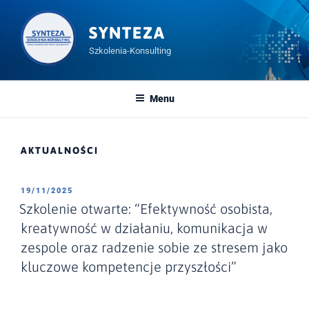
Przeskocz
do
SYNTEZA
treści
Szkolenia-Konsulting
Menu
AKTUALNOŚCI
OPUBLIKOWANE
19/11/2025
W
Szkolenie otwarte: “Efektywność osobista,
kreatywność w działaniu, komunikacja w
zespole oraz radzenie sobie ze stresem jako
kluczowe kompetencje przyszłości”