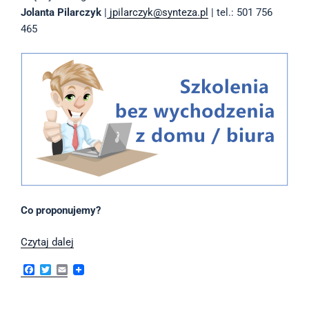
Jolanta Pilarczyk
|
jpilarczyk@synteza.pl
| tel.: 501 756
465
Co proponujemy?
Czas
Czytaj dalej
na
F
T
E
szkolenia
a
w
m
c
i
a
“on-
e
t
i
line”