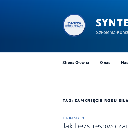
Przeskocz
do
treści
SYNT
Szkolenia-Konsu
Strona Główna
O nas
Nas
TAG:
ZAMKNIĘCIE ROKU BI
OPUBLIKOWANE
11/02/2019
W
Jak bezstresowo za