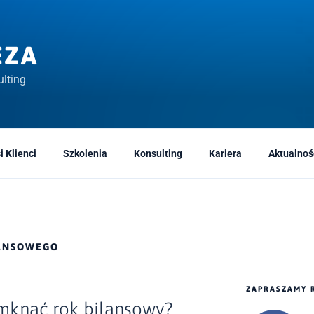
EZA
lting
i Klienci
Szkolenia
Konsulting
Kariera
Aktualnoś
LANSOWEGO
ZAPRASZAMY 
mknąć rok bilansowy?