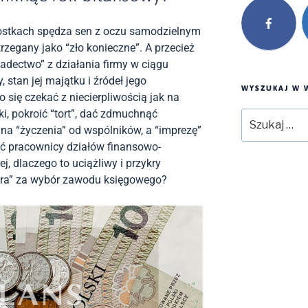
nostkach spędza sen z oczu samodzielnym
rzegany jako “zło konieczne”. A przecież
adectwo” z działania firmy w ciągu
 stan jej majątku i źródeł jego
WYSZUKAJ W W
 się czekać z niecierpliwością jak na
ki, pokroić “tort”, dać zdmuchnąć
Szukaj:
na “życzenia” od wspólników, a “imprezę”
ć pracownicy działów finansowo-
j, dlaczego to uciążliwy i przykry
ara” za wybór zawodu księgowego?