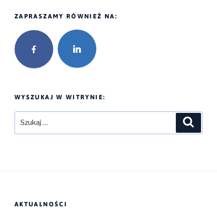
co
b
t
l
o
e
chodzi,
ZAPRASZAMY RÓWNIEŻ NA:
o
r
gdy
k
w
grę
waluta
obca
wchodzi
WYSZUKAJ W WITRYNIE:
Szukaj:
Szukaj
AKTUALNOŚCI