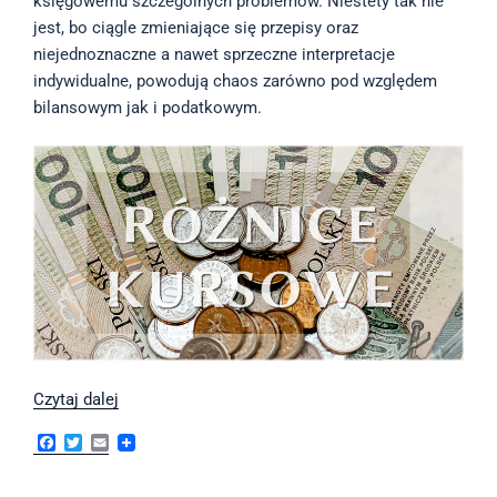
księgowemu szczególnych problemów. Niestety tak nie
jest, bo ciągle zmieniające się przepisy oraz
niejednoznaczne a nawet sprzeczne interpretacje
indywidualne, powodują chaos zarówno pod względem
bilansowym jak i podatkowym.
Różnice
Czytaj dalej
kursowe,
F
T
E
czyli
a
w
m
c
i
a
o
e
t
i