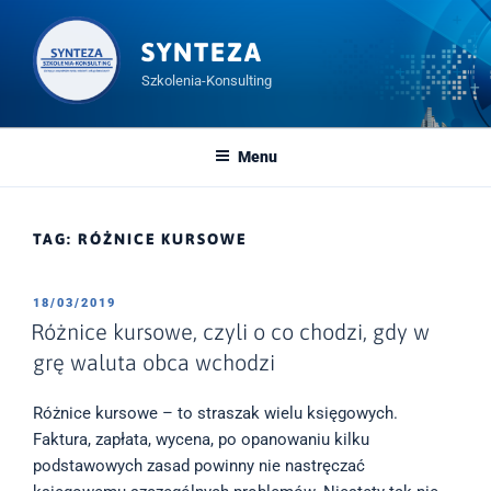
Przeskocz
do
SYNTEZA
treści
Szkolenia-Konsulting
Menu
TAG:
RÓŻNICE KURSOWE
OPUBLIKOWANE
18/03/2019
W
Różnice kursowe, czyli o co chodzi, gdy w
grę waluta obca wchodzi
Różnice kursowe – to straszak wielu księgowych.
Faktura, zapłata, wycena, po opanowaniu kilku
podstawowych zasad powinny nie nastręczać