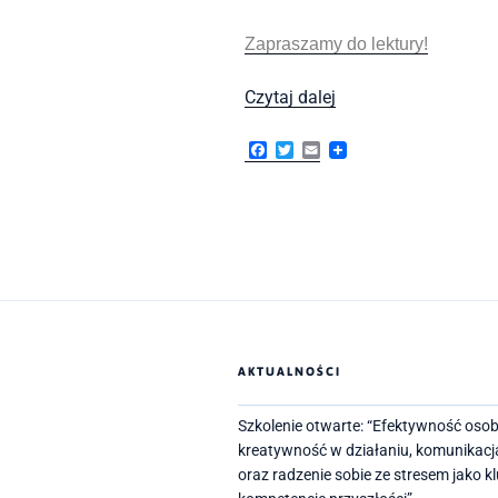
Zapraszamy do lektury!
O
Czytaj dalej
co
najczęściej
F
T
E
a
w
m
pytają
c
i
a
Klienci?
e
t
i
b
t
l
o
e
o
r
k
AKTUALNOŚCI
Szkolenie otwarte: “Efektywność osob
kreatywność w działaniu, komunikacj
oraz radzenie sobie ze stresem jako 