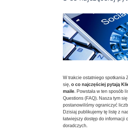
O co najczęściej pytają Klienci
W
t
rakcie
ostatniego spotkania 
się,
o co najczęściej pytają Kl
maile
. Powstała w ten sposób l
Questions (FAQ). Nasza tym się
postanowiliśmy ograniczyć liczb
Dzisiaj publikujemy tę listę z n
łatwiejszy dostęp do informacji
doradczych.