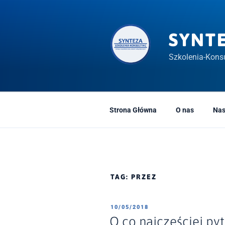
Przeskocz
do
treści
SYNT
Szkolenia-Konsu
Strona Główna
O nas
Nas
TAG:
PRZEZ
OPUBLIKOWANE
10/05/2018
W
O co najczęściej pyt