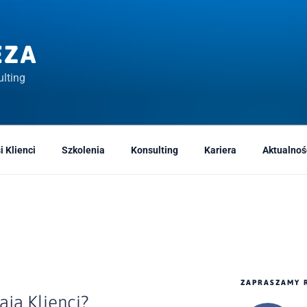
EZA
lting
i Klienci
Szkolenia
Konsulting
Kariera
Aktualnoś
ZAPRASZAMY 
ają Klienci?