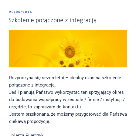
c
i
a
e
t
i
b
t
l
OPUBLIKOWANE
20/06/2016
o
e
W
Szkolenie połączone z integracją
o
r
k
Rozpoczyna się sezon letni – idealny czas na szkolenie
połączone z integracją.
Jeśli planują Państwo wykorzystać ten sprzyjający okres
do budowania współpracy w zespole / firmie / instytucji /
urzędzie, to zapraszam do kontaktu.
Jestem przekonana, że możemy przygotować dla Państwa
ciekawą propozycję.
Jolanta Pilarczyk