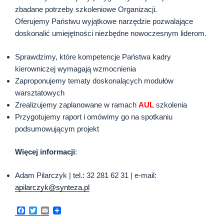
zbadane potrzeby szkoleniowe Organizacji.
Oferujemy Państwu wyjątkowe narzędzie pozwalające
doskonalić umiejętności niezbędne nowoczesnym liderom.
Sprawdzimy, które kompetencje Państwa kadry
kierowniczej wymagają wzmocnienia
Zaproponujemy tematy doskonalących modułów
warsztatowych
Zrealizujemy zaplanowane w ramach
AUL
szkolenia
Przygotujemy raport i omówimy go na spotkaniu
podsumowującym projekt
Więcej informacji
:
Adam Pilarczyk | tel.: 32 281 62 31 | e-mail:
apilarczyk@synteza.pl
F
T
E
a
w
m