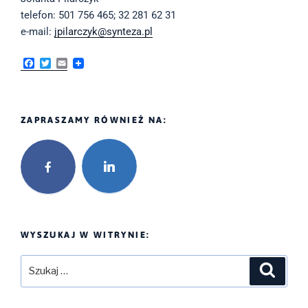
telefon: 501 756 465; 32 281 62 31
e-mail:
jpilarczyk@synteza.pl
F
T
E
a
w
m
c
i
a
e
t
i
b
t
l
o
e
ZAPRASZAMY RÓWNIEŻ NA:
o
r
k
WYSZUKAJ W WITRYNIE:
Szukaj:
Szukaj