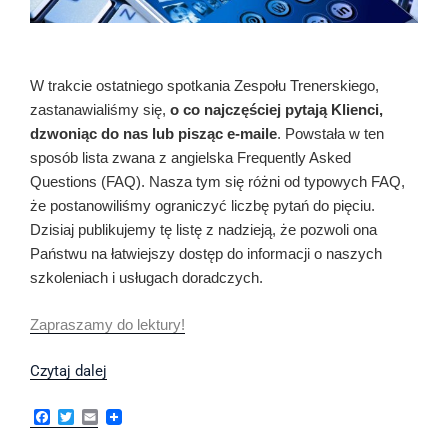
O co najczęściej pytają Klienci
W
t
rakcie
ostatniego spotkania Zespołu Trenerskiego,
zastanawialiśmy się,
o co najczęściej pytają Klienci,
dzwoniąc do nas lub pisząc e-maile
. Powstała w ten
sposób lista zwana z angielska Frequently Asked
Questions (FAQ). Nasza tym się różni od typowych FAQ,
że postanowiliśmy ograniczyć liczbę pytań do pięciu.
Dzisiaj publikujemy tę listę z nadzieją, że pozwoli ona
Państwu na łatwiejszy dostęp do informacji o naszych
szkoleniach i usługach doradczych.
Zapraszamy do lektury!
O
Czytaj dalej
co
F
T
E
najczęściej
a
w
m
pytają