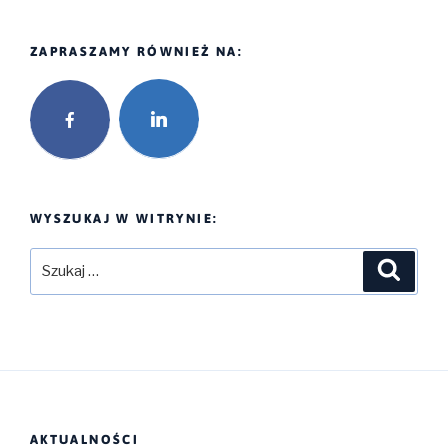
c
i
a
e
t
i
Klienci?
b
t
l
o
e
ZAPRASZAMY RÓWNIEŻ NA:
o
r
k
WYSZUKAJ W WITRYNIE:
Szukaj:
Szukaj
AKTUALNOŚCI