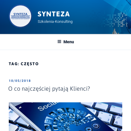
Przeskocz
do
SYNTEZA
treści
Szkolenia-Konsulting
Menu
TAG:
CZĘSTO
OPUBLIKOWANE
10/05/2018
W
O co najczęściej pytają Klienci?