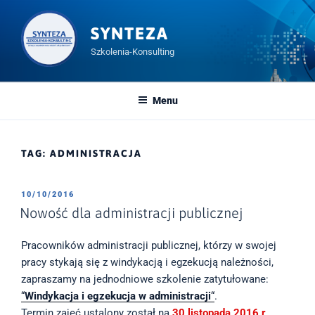
Przeskocz
do
SYNTEZA
treści
Szkolenia-Konsulting
Menu
TAG:
ADMINISTRACJA
OPUBLIKOWANE
10/10/2016
W
Nowość dla administracji publicznej
Pracowników administracji publicznej, którzy w swojej
pracy stykają się z windykacją i egzekucją należności,
zapraszamy na jednodniowe szkolenie zatytułowane:
“
Windykacja i egzekucja w administracji
“
.
Termin zajęć ustalony został na
30 listopada 2016 r
.