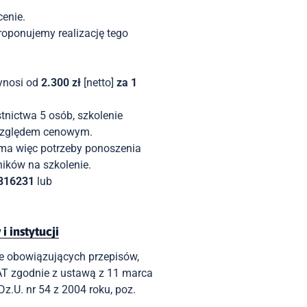
enie.
roponujemy realizację tego
ynosi od
2.300 zł
[netto]
za 1
tnictwa 5 osób, szkolenie
 względem cenowym.
 ma w
ięc
potrzeby ponoszenia
ików na szkolenie
.
816231
lub
 instytucji
ie obowiązujących przepisów,
T zgodnie z ustawą z 11 marca
z.U. nr 54 z 2004 roku, poz.