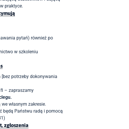
w praktyce.
rzymują
awania pytań) również po
nictwo w szkoleni
u
as
ch [bez potrzeby dokonywania
31
– zapraszamy
clegu.
ą we własnym zakresie.
żyć będą Państwu radą i pomocą
31)
t, zgłoszenia