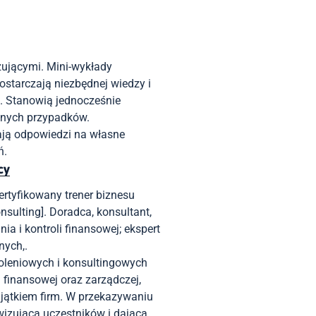
ującymi. Mini-wykłady
starczają niezbędnej wiedzy i
. Stanowią jednocześnie
anych przypadków.
kają odpowiedzi na własne
ń.
cy
ertyfikowany trener biznesu
ulting]. Doradca, konsultant,
ia i kontroli finansowej; ekspert
nych,.
zkoleniowych i konsultingowych
finansowej oraz zarządczej,
ątkiem firm. W przekazywaniu
izującą uczestników i dającą