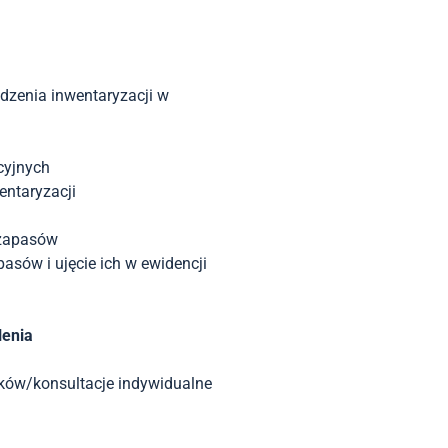
dzenia inwentaryzacji w
cyjnych
ntaryzacji
 zapasów
asów i ujęcie ich w ewidencji
lenia
ków/konsultacje indywidualne