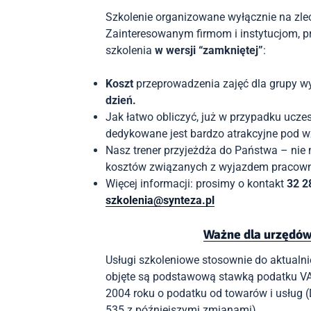
Szkolenie organizowane wyłącznie na zlec
Zainteresowanym firmom i instytucjom, p
szkolenia
w wersji “zamkniętej”
:
Koszt
przeprowadzenia zajęć dla grupy w
dzień.
Jak łatwo obliczyć, już w przypadku uczes
dedykowane jest bardzo atrakcyjne pod
Nasz trener przyjeżdża do Państwa – n
ie
kosztów związanych z wyjazdem pracown
Więcej informacji: prosimy o kontakt
32 2
szkolenia@synteza.pl
Ważne dla urzędów i
Usługi szkoleniowe stosownie do aktualn
objęte są podstawową stawką podatku VA
2004 roku o podatku od towarów i usług (D
535 z późniejszymi zmianami).