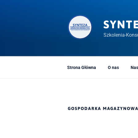
Przeskocz
do
treści
SYNT
Szkolenia-Konsu
Strona Główna
O nas
Nas
GOSPODARKA MAGAZYNOW