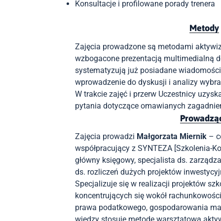
Konsultacje i profilowane porady trenera
Metody
Zajęcia prowadzone są metodami aktywiz
wzbogacone prezentacją multimedialną do
systematyzują już posiadane wiadomości
wprowadzenie do dyskusji i analizy wybr
W trakcie zajęć i przerw Uczestnicy uzys
pytania dotyczące omawianych zagadnie
Prowadzą
Zajęcia prowadzi
Małgorzata Miernik
– c
współpracujący z SYNTEZA [Szkolenia-Kons
główny księgowy, specjalista ds. zarządzan
ds. rozliczeń dużych projektów inwestycyj
Specjalizuje się w realizacji projektów s
koncentrujących się wokół rachunkowości 
prawa podatkowego, gospodarowania maj
wiedzy stosuje metodę warsztatową aktyw