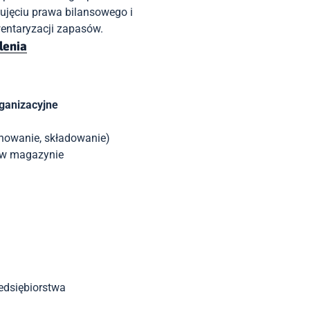
jęciu prawa bilansowego i
wentaryzacji zapasów.
lenia
ganizacyjne
nowanie, składowanie)
 w magazynie
edsiębiorstwa