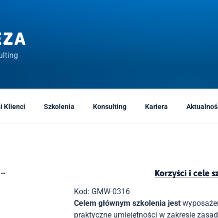
EZA
lting
i Klienci
Szkolenia
Konsulting
Kariera
Aktualnoś
A…
Korzyści i cele 
Kod: GMW-0316
Celem głównym szkolenia jest
wyposażen
praktyczne umiejętności w zakresie zasa