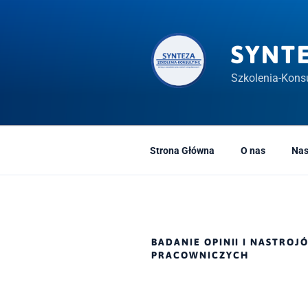
Przeskocz
do
treści
SYNT
Szkolenia-Konsu
Strona Główna
O nas
Nas
BADANIE OPINII I NASTROJ
PRACOWNICZYCH