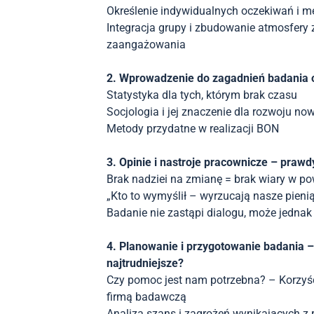
Określenie indywidualnych oczekiwań i m
Integracja grupy i zbudowanie atmosfery 
zaangażowania
2. Wprowadzenie do zagadnień badania op
Statystyka dla tych, którym brak czasu
Socjologia i jej znaczenie dla rozwoju no
Metody przydatne w realizacji BON
3. Opinie i nastroje pracownicze – prawdy
Brak nadziei na zmianę = brak wiary w po
„Kto to wymyślił – wyrzucają nasze pieni
Badanie nie zastąpi dialogu, może jednak
4. Planowanie i przygotowanie badania –
najtrudniejsze?
Czy pomoc jest nam potrzebna? – Korzyśc
firmą badawczą
Analiza szans i zagrożeń wynikających z re