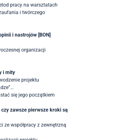
etod pracy na warsztatach
zaufania i twórczego
inii i nastrojów [BON]
woczesnej organizacji
 i mity
wodzenie projektu
ądze”…
 stać się jego początkiem
 czy zawsze pierwsze kroki są
i ze współpracy z zewnętrzną
alizacji projektu