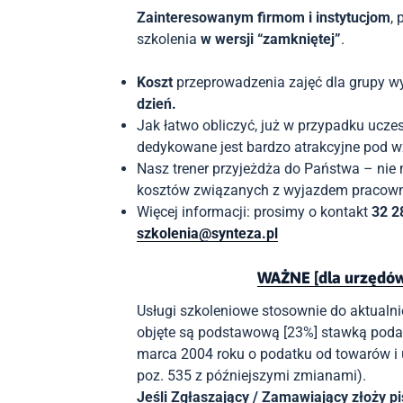
Zainteresowanym firmom i instytucjom
, 
szkolenia
w wersji “zamkniętej”
.
Koszt
przeprowadzenia zajęć dla grupy w
dzień.
Jak łatwo obliczyć, już w przypadku uczes
dedykowane jest bardzo atrakcyjne pod
Nasz trener przyjeżdża do Państwa – n
ie
kosztów związanych z wyjazdem pracown
Więcej informacji: prosimy o kontakt
32 2
szkolenia@synteza.pl
WAŻNE [dla urzędów i
Usług
i
szkoleniow
e
stosownie do
aktualn
objęt
e
są
podstawową
[23%]
stawką poda
marca 2004 roku o podatku od towarów i u
poz. 535 z późniejszymi zmianami).
Jeśli
Zgłaszający /
Zamawiający złoży p