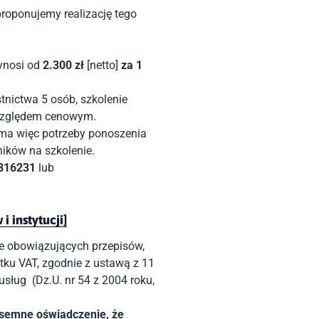
p
roponujemy realizację tego
ynosi od
2.300 zł
[netto]
za 1
tnictwa 5 osób, szkolenie
 względem cenowym.
 ma w
ięc
potrzeby ponoszenia
ików na szkolenie
.
816231
lub
 instytucji]
ie
obowiązujących przepisów,
tku VAT
,
zgodnie z ustawą z 11
sług (Dz.U. nr 54 z 2004 roku,
isemne oświadczenie, że