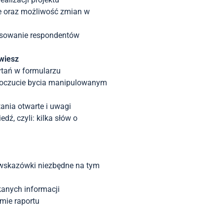
e oraz możliwość zmian w
esowanie respondentów
owiesz
ytań w formularzu
 poczucie bycia manipulowanym
ania otwarte i uwagi
dź, czyli: kilka słów o
e wskazówki niezbędne na tym
anych informacji
mie raportu