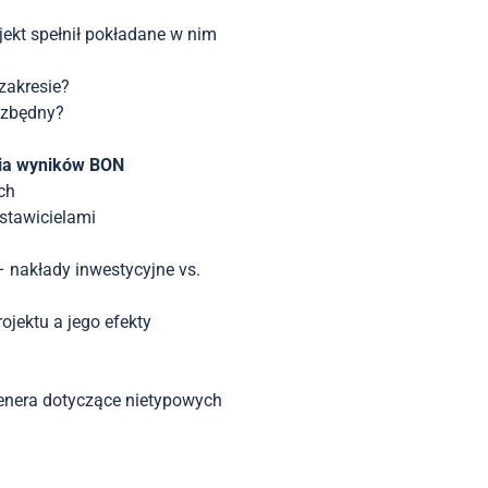
jekt spełnił pokładane w nim
zakresie?
ezbędny?
nia wyników BON
ch
stawicielami
 nakłady inwestycyjne vs.
ojektu a jego efekty
enera dotyczące nietypowych