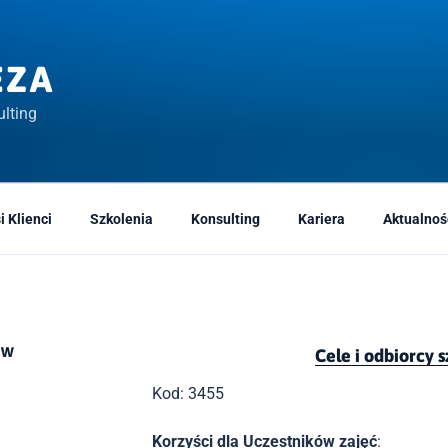
EZA
lting
i Klienci
Szkolenia
Konsulting
Kariera
Aktualnoś
ÓW
Cele i odbiorcy 
Kod: 3455
Korzyści dla Uczestników zajęć
: