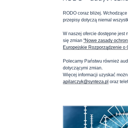
RODO coraz bliżej. Wchodzące 
przepisy dotyczą niemal wszystk
W naszej ofercie dostępne jest n
się zmian
“Nowe zasady ochro
Europejskie Rozporządzenie o
Polecamy Państwu również audy
dotyczącymi zmian.
Więcej informacji uzyskać możn
apilarczyk@synteza.pl
oraz tele