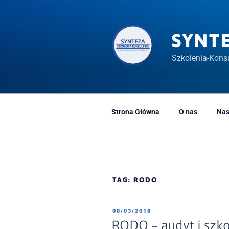
Przeskocz
do
treści
SYNT
Szkolenia-Konsu
Strona Główna
O nas
Nas
TAG:
RODO
OPUBLIKOWANE
08/03/2018
W
RODO – audyt i szko