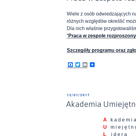
Wiele z osób odwiedzających na
różnych względów określić mo
Dla nich właśnie przygotowaliś
“
Praca w zespole rozproszon
Szczegóły programu oraz zgł
F
T
E
a
w
m
c
i
a
e
t
i
b
t
l
o
e
o
r
OPUBLIKOWANE
12/01/2017
k
W
Akademia Umiejętno
A
k a d e m i 
U
m i e j ę t n 
L
i d e r a