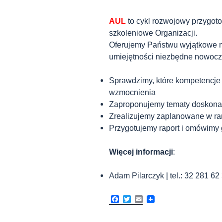
AUL
to cykl rozwojowy przygot
szkoleniowe Organizacji.
Oferujemy Państwu wyjątkowe n
umiejętności niezbędne nowocz
Sprawdzimy, które kompetencje
wzmocnienia
Zaproponujemy tematy doskona
Zrealizujemy zaplanowane w 
Przygotujemy raport i omówimy
Więcej informacji
:
Adam Pilarczyk | tel.: 32 281 62 
F
T
E
a
w
m
c
i
a