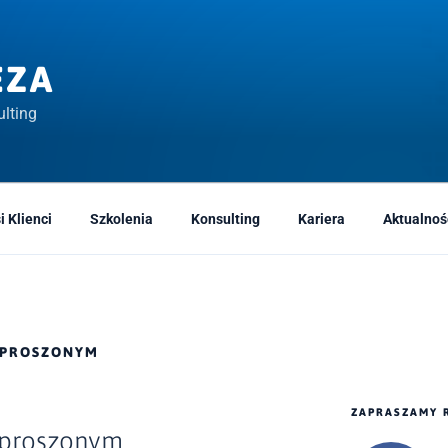
EZA
lting
i Klienci
Szkolenia
Konsulting
Kariera
Aktualnoś
ZPROSZONYM
ZAPRASZAMY 
zproszonym