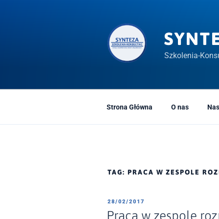
Przeskocz
do
treści
SYNT
Szkolenia-Konsu
Strona Główna
O nas
Nas
TAG:
PRACA W ZESPOLE RO
OPUBLIKOWANE
28/02/2017
W
Praca w zespole ro