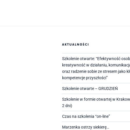
e
t
i
b
t
l
o
e
o
r
k
AKTUALNOŚCI
Szkolenie otwarte: “Efektywność osob
kreatywność w działaniu, komunikacj
oraz radzenie sobie ze stresem jako 
kompetencje przyszłości”
Szkolenie otwarte – GRUDZIEŃ
Szkolenie w formie otwartej w Krakow
2 dni)
Czas na szkolenia “on-line”
Marzenka ostrzy siekierę…