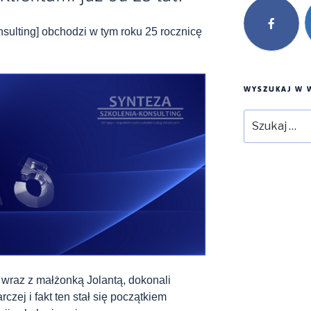
ulting] obchodzi w tym roku 25 rocznicę
WYSZUKAJ W W
Szukaj:
k wraz z małżonką Jolantą, dokonali
czej i fakt ten stał się początkiem