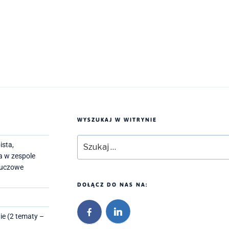
WYSZUKAJ W WITRYNIE
Szukaj:
ista,
a w zespole
kluczowe
DOŁĄCZ DO NAS NA:
ie (2 tematy –