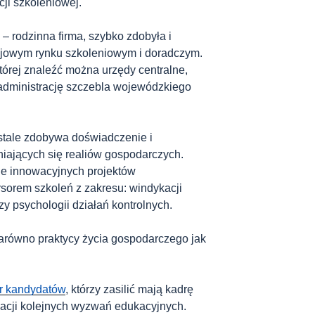
ji szkoleniowej.
– rodzinna firma, szybko zdobyła i
ajowym rynku szkoleniowym i doradczym.
której znaleźć można urzędy centralne,
 administrację szczebla wojewódzkiego
tale zdobywa doświadczenie i
iających się realiów gospodarczych.
le innowacyjnych projektów
rsorem szkoleń z zakresu: windykacji
zy psychologii działań kontrolnych.
arówno praktycy życia gospodarczego jak
r kandydatów
, którzy zasilić mają kadrę
cji kolejnych wyzwań edukacyjnych.