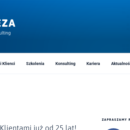
EZA
lting
i Klienci
Szkolenia
Konsulting
Kariera
Aktualnoś
ZAPRASZAMY 
lientami już od 25 lat!