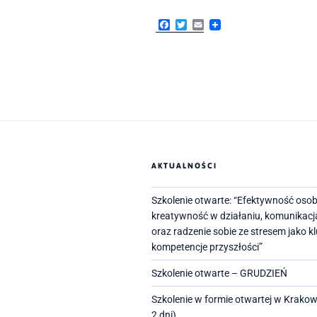
F
T
E
a
w
m
c
i
a
e
t
i
b
t
l
o
e
o
r
k
AKTUALNOŚCI
Szkolenie otwarte: “Efektywność osob
kreatywność w działaniu, komunikacj
oraz radzenie sobie ze stresem jako 
kompetencje przyszłości”
Szkolenie otwarte – GRUDZIEŃ
Szkolenie w formie otwartej w Krakow
2 dni)