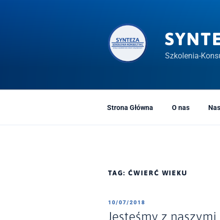
Przeskocz
do
treści
SYNT
Szkolenia-Konsu
Strona Główna
O nas
Nas
TAG:
ĆWIERĆ WIEKU
OPUBLIKOWANE
10/07/2018
W
Jesteśmy z naszymi K