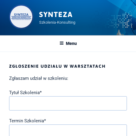
Przeskocz
do
SYNTEZA
treści
Szkolenia-Konsulting
Menu
ZGŁOSZENIE UDZIAŁU W WARSZTATACH
Zgłaszam udział w szkoleniu:
Tytuł Szkolenia*
Termin Szkolenia*