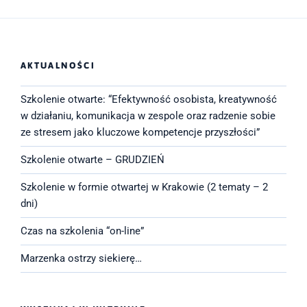
c
i
a
e
t
i
b
t
l
o
e
o
r
k
AKTUALNOŚCI
Szkolenie otwarte: “Efektywność osobista, kreatywność
w działaniu, komunikacja w zespole oraz radzenie sobie
ze stresem jako kluczowe kompetencje przyszłości”
Szkolenie otwarte – GRUDZIEŃ
Szkolenie w formie otwartej w Krakowie (2 tematy – 2
dni)
Czas na szkolenia “on-line”
Marzenka ostrzy siekierę…