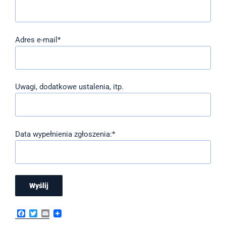
Adres e-mail*
Uwagi, dodatkowe ustalenia, itp.
Data wypełnienia zgłoszenia:*
F
T
E
a
w
m